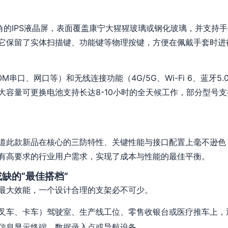
视角的IPS液晶屏，表面覆盖康宁大猩猩玻璃或钢化玻璃，并支持
它保留了实体扫描键、功能键等物理按键，方便在佩戴手套时进
M串口、网口等）和无线连接功能（4G/5G、Wi-Fi 6、蓝牙5.
大容量可更换电池支持长达8-10小时的全天候工作，部分型号
道此款新品在核心的三防特性、关键性能与接口配置上毫不逊色
有高要求的行业用户需求，实现了成本与性能的最佳平衡。
缺的“最佳搭档”
最大效能，一个设计合理的支架必不可少。
叉车、卡车）驾驶室、生产线工位、零售收银台或医疗推车上，
信息显示终端、数据录入点或导航设备。