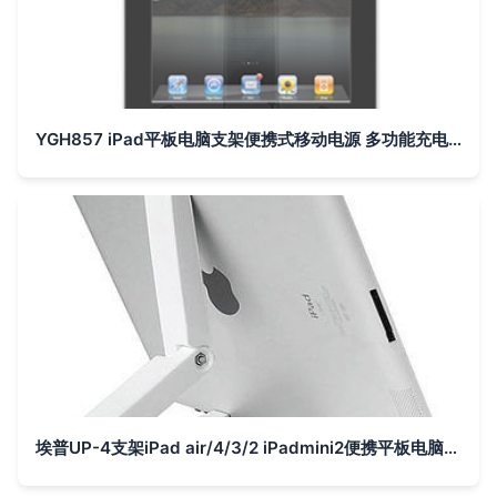
YGH857 iPad平板电脑支架便携式移动电源 多功能充电与支撑的完美融合
埃普UP-4支架iPad air/4/3/2 iPadmini2便携平板电脑懒人支架底座-tmall.com天猫