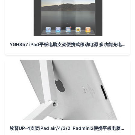
YGH857 iPad平板电脑支架便携式移动电源 多功能充电与支撑的完美融合
埃普UP-4支架iPad air/4/3/2 iPadmini2便携平板电脑懒人支架底座-tmall.com天猫